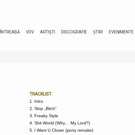
 ÎNTREABĂ
VDV
ARTIȘTI
DISCOGRAFIE
ȘTIRI
EVENIMENTE
TRACKLIST:
1. Intro
2. Stop „Bitch”
3. Freaky Style
4. Shit World (Why… My Lord?)
5. I Want U Closer (pony remake)