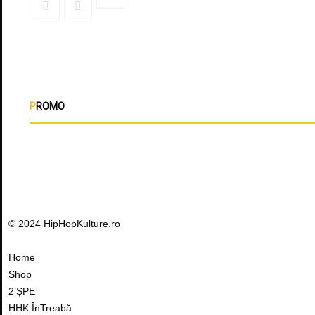
PROMO
© 2024 HipHopKulture.ro
Home
Shop
2’ȘPE
HHK ÎnTreabă