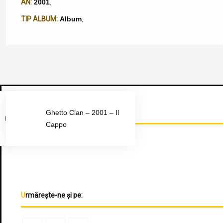
AN:
2001
,
TIP ALBUM:
Album
,
Urmărește-ne pe Facebook
Ghetto Clan – 2001 – Il
Cappo
Urmărește-ne și pe: