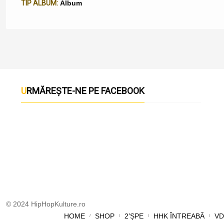
TIP ALBUM:
Album
URMĂREȘTE-NE PE FACEBOOK
© 2024 HipHopKulture.ro
HOME
SHOP
2’ȘPE
HHK ÎNTREABĂ
VD