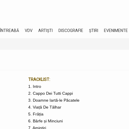
 ÎNTREABĂ
VDV
ARTIȘTI
DISCOGRAFIE
ȘTIRI
EVENIMENTE
TRACKLIST:
1. Intro
2. Cappo Dei Tutti Cappi
3. Doamne Iartă-le Păcatele
4. Viață De Tâlhar
5. Frăția
6. Bârfe și Minciuni
7. Amintiri