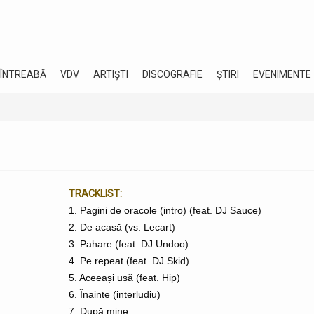
 ÎNTREABĂ
VDV
ARTIȘTI
DISCOGRAFIE
ȘTIRI
EVENIMENTE
TRACKLIST:
1. Pagini de oracole (intro) (feat. DJ Sauce)
2. De acasă (vs. Lecart)
3. Pahare (feat. DJ Undoo)
4. Pe repeat (feat. DJ Skid)
5. Aceeași ușă (feat. Hip)
6. Înainte (interludiu)
7. După mine