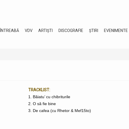
 ÎNTREABĂ
VDV
ARTIȘTI
DISCOGRAFIE
ȘTIRI
EVENIMENTE
TRACKLIST:
1. Băiatu’ cu chibriturile
2. O să fie bine
3. De cafea (cu Rhetor & Mef15to)