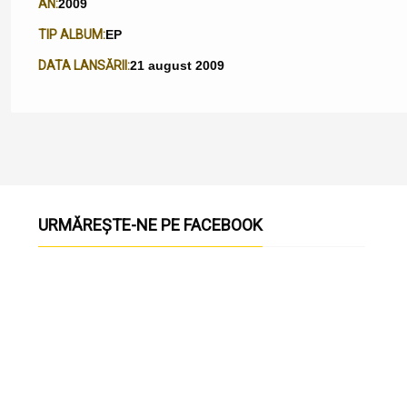
AN:
2009
TIP ALBUM:
EP
DATA LANSĂRII:
21 august 2009
URMĂREȘTE-NE PE FACEBOOK