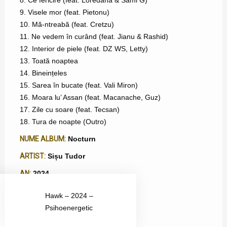
8. Ce fericire (feat. Loredana & Sami G)
9. Visele mor (feat. Pietonu)
10. Mă-ntreabă (feat. Cretzu)
11. Ne vedem în curând (feat. Jianu & Rashid)
12. Interior de piele (feat. DZ WS, Letty)
13. Toată noaptea
14. Bineințeles
15. Sarea în bucate (feat. Vali Miron)
16. Moara lu’ Assan (feat. Macanache, Guz)
17. Zile cu soare (feat. Tecsan)
18. Tura de noapte (Outro)
NUME ALBUM:
Nocturn
ARTIST:
Sișu Tudor
AN:
2024
TIP ALBUM:
Album
Hawk – 2024 –
Psihoenergetic
DATA LANSĂRII:
24 octombrie 2024
PAGINĂ ARTIST:
Sișu Tudor