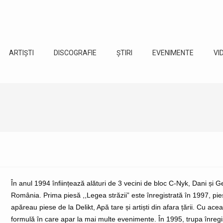
ARTIȘTI
DISCOGRAFIE
ȘTIRI
EVENIMENTE
VI
În anul 1994 înființează alături de 3 vecini de bloc C-Nyk, Dani și 
România. Prima piesă ,,Legea străzii” este înregistrată în 1997, pi
apăreau piese de la Delikt, Apă tare și artiști din afara țării. Cu ac
formulă în care apar la mai multe evenimente. În 1995, trupa înreg