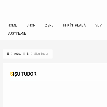
HOME
SHOP
2’ȘPE
HHK ÎNTREABĂ
VDV
SUSȚINE-NE
Artiști
S
Sișu Tudor
SIȘU TUDOR