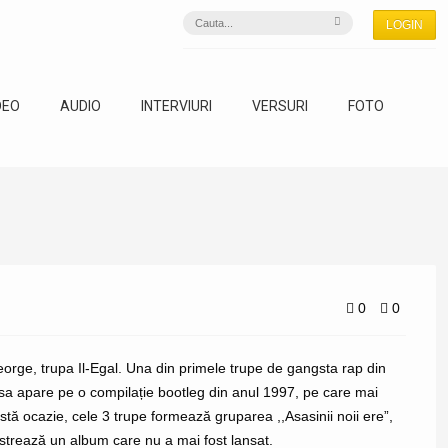
LOGIN
DEO
AUDIO
INTERVIURI
VERSURI
FOTO
0
0
George, trupa Il-Egal. Una din primele trupe de gangsta rap din
esa apare pe o compilație bootleg din anul 1997, pe care mai
eastă ocazie, cele 3 trupe formează gruparea ,,Asasinii noii ere”,
istrează un album care nu a mai fost lansat.