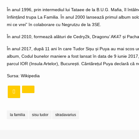
În anul 1996, prin intermediul lui Tataee de la B.U.G. Mafia, îl înt
înființând trupa La Familia. În anul 2000 lansează primul album solo
mi ce vrei” în colaborare cu Negrutzu de la 3SE.
În anul 2010, formează alături de Cedry2k, Dragonu’ AK47 și Pach
În anul 2017, după 11 ani în care Tudor Sișu și Puya au mai scos un
album, Codul bunelor maniere a fost lansat în data de 9 iunie 2017, 
parcul IOR (Insula Artelor), București. Cântărețul Puya declară că n
Sursa:
Wikipedia
la familia
sisu tudor
stradavarius