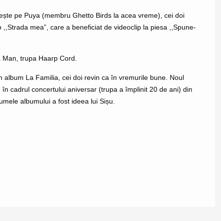
âlnește pe Puya (membru Ghetto Birds la acea vreme), cei doi
 ,,Strada mea”, care a beneficiat de videoclip la piesa ,,Spune-
a Man, trupa Haarp Cord.
 album La Familia, cei doi revin ca în vremurile bune. Noul
în cadrul concertului aniversar (trupa a împlinit 20 de ani) din
umele albumului a fost ideea lui Sișu.