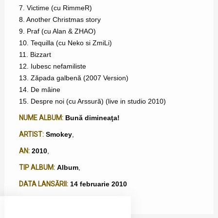
7. Victime (cu RimmeR)
8. Another Christmas story
9. Praf (cu Alan & ZHAO)
10. Tequilla (cu Neko si ZmiLi)
11. Bizzart
12. Iubesc nefamiliste
13. Zăpada galbenă (2007 Version)
14. De mâine
15. Despre noi (cu Arssură) (live in studio 2010)
NUME ALBUM:
Bună dimineaţa!
ARTIST:
Smokey
,
AN:
2010
,
TIP ALBUM:
Album
,
DATA LANSĂRII:
14 februarie 2010