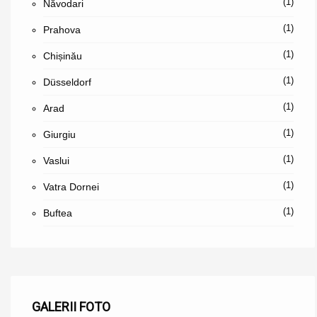
(1)
Năvodari
(1)
Prahova
(1)
Chișinău
(1)
Düsseldorf
(1)
Arad
(1)
Giurgiu
(1)
Vaslui
(1)
Vatra Dornei
(1)
Buftea
GALERII FOTO