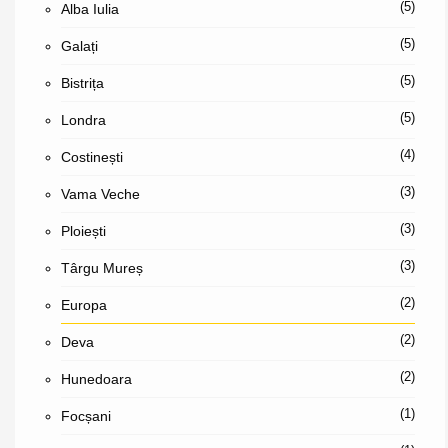
(5)
Alba Iulia
(5)
Galați
(5)
Bistrița
(5)
Londra
(4)
Costinești
(3)
Vama Veche
(3)
Ploiești
(3)
Târgu Mureș
(2)
Europa
(2)
Deva
(2)
Hunedoara
(1)
Focșani