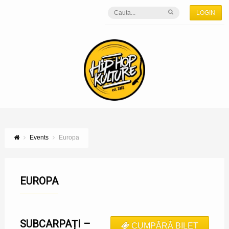
LOGIN
Events
Europa
EUROPA
SUBCARPAȚI –
CUMPĂRĂ BILET