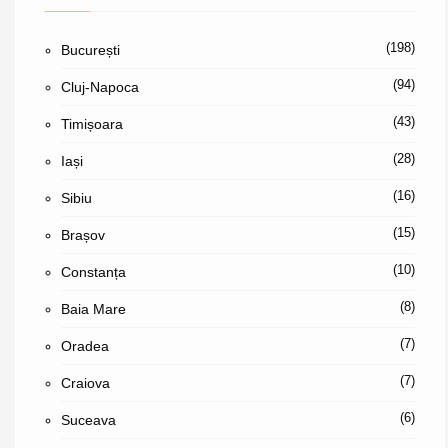
(198)
București
(94)
Cluj-Napoca
(43)
Timișoara
(28)
Iași
(16)
Sibiu
(15)
Brașov
(10)
Constanța
(8)
Baia Mare
(7)
Oradea
(7)
Craiova
(6)
Suceava