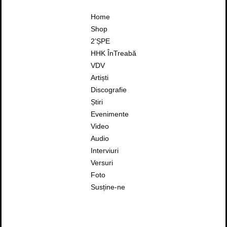
Home
Shop
2’ȘPE
HHK ÎnTreabă
VDV
Artiști
Discografie
Știri
Evenimente
Video
Audio
Interviuri
Versuri
Foto
Susține-ne