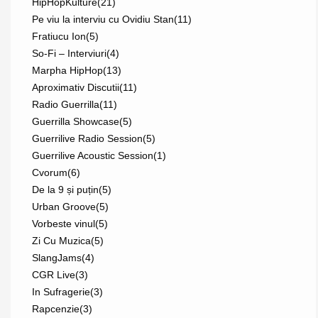
HipHopKulture
(21)
Pe viu la interviu cu Ovidiu Stan
(11)
Fratiucu Ion
(5)
So-Fi – Interviuri
(4)
Marpha HipHop
(13)
Aproximativ Discutii
(11)
Radio Guerrilla
(11)
Guerrilla Showcase
(5)
Guerrilive Radio Session
(5)
Guerrilive Acoustic Session
(1)
Cvorum
(6)
De la 9 și puțin
(5)
Urban Groove
(5)
Vorbeste vinul
(5)
Zi Cu Muzica
(5)
SlangJams
(4)
CGR Live
(3)
In Sufragerie
(3)
Rapcenzie
(3)