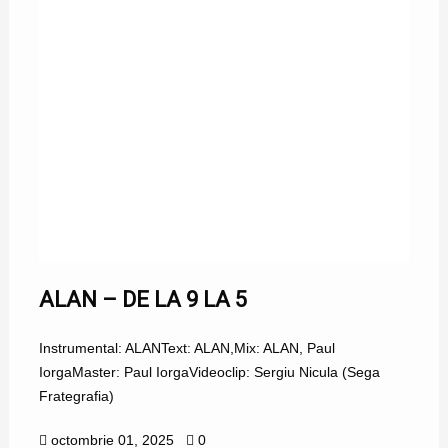
ALAN – DE LA 9 LA 5
Instrumental: ALANText: ALAN,Mix: ALAN, Paul
IorgaMaster: Paul IorgaVideoclip: Sergiu Nicula (Sega
Frategrafia)
octombrie 01, 2025
0