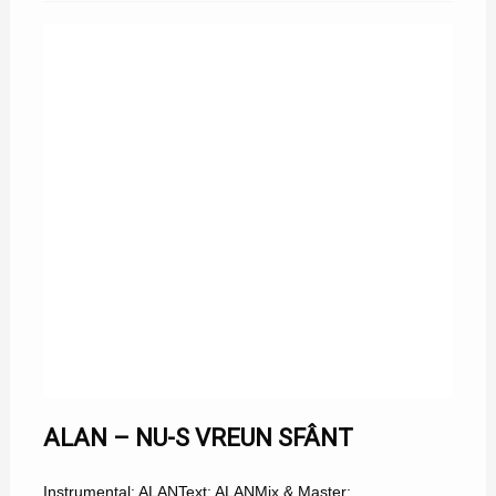
ALAN – NU-S VREUN SFÂNT
Instrumental: ALANText: ALANMix & Master: