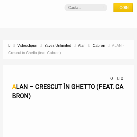
LOGIN
Videoclipuri
Yavez Unlimited
Alan
Cabron
ALAN -
Crescut în Ghetto (feat. Cabron)
0
0
ALAN – CRESCUT ÎN GHETTO (FEAT. CA
BRON)