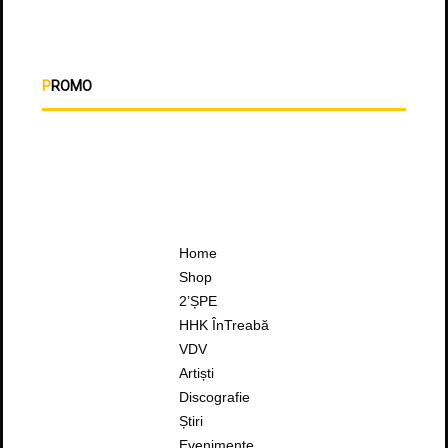
PROMO
Home
Shop
2’ȘPE
HHK ÎnTreabă
VDV
Artiști
Discografie
Știri
Evenimente