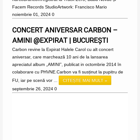
Facem Records StudioArtwork: Francisco Mario
noiembrie 01, 2024
0
CONCERT ANIVERSAR CARBON –
AMINI @EXPIRAT | BUCUREȘTI
Carbon revine la Expirat Halele Carol cu alt concert
aniversar, care marchează 10 ani de la lansarea
apreciatul album „AMINI”, publicat in octombrie 2014 în
colaborare cu PHVNE.Carbon va fi susținut la pupitru de
FU, iar pe scenă vor ...
CITEȘTE MAI MULT »
septembrie 26, 2024
0