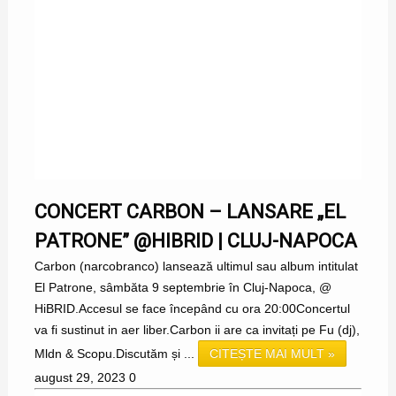
CONCERT CARBON – LANSARE „EL
PATRONE” @HIBRID | CLUJ-NAPOCA
Carbon (narcobranco) lansează ultimul sau album intitulat
El Patrone, sâmbăta 9 septembrie în Cluj-Napoca, @
HiBRID.Accesul se face începând cu ora 20:00Concertul
va fi sustinut in aer liber.Carbon ii are ca invitați pe Fu (dj),
Mldn & Scopu.Discutăm și ...
CITEȘTE MAI MULT »
august 29, 2023
0