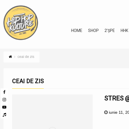
HOME
SHOP
2’ȘPE
HHK
ceai de zis
CEAI DE ZIS
STRES @ 
iunie 11, 2