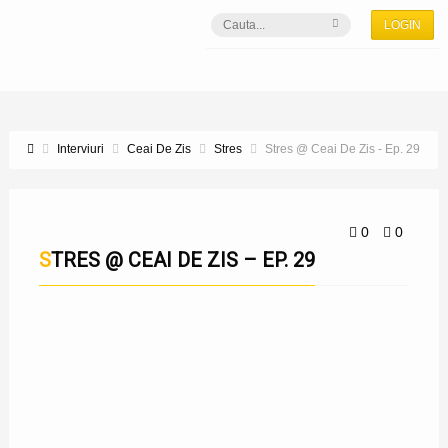
LOGIN
Interviuri
Ceai De Zis
Stres
Stres @ Ceai De Zis - Ep. 29
0
0
STRES @ CEAI DE ZIS – EP. 29