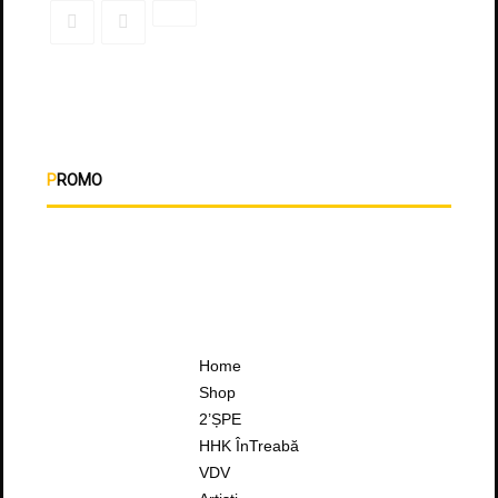
PROMO
Home
Shop
2’ȘPE
HHK ÎnTreabă
VDV