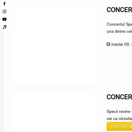
CONCERT
Concertul Spe
una dintre ce
martie 09,
CONCERT
Specii revine
vie ca niciod
CITEȘTE M