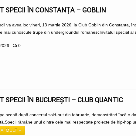
 SPECII ÎN CONSTANȚA – GOBLIN
cii va avea loc vineri, 13 martie 2026, la Club Goblin din Constanța,
le mai cunoscute trupe din undergroundul românescInvitatul special al s
 2026
0
 SPECII ÎN BUCUREȘTI – CLUB QUANTIC
 pe scenă după concertul sold-out din februarie, demonstrând încă o 
ată.Specii rămâne unul dintre cele mai respectate proiecte de hip-hop u
AI MULT »