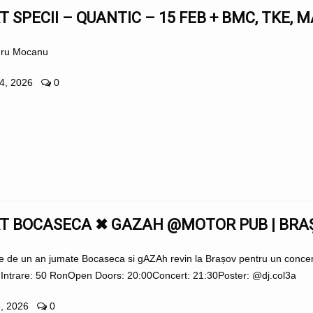
 SPECII – QUANTIC – 15 FEB + BMC, TKE,
dru Mocanu
24, 2026
0
T BOCASECA ✖ GAZAH @MOTOR PUB | BRA
 de un an jumate Bocaseca si gAZAh revin la Brașov pentru un concer
a Intrare: 50 RonOpen Doors: 20:00Concert: 21:30Poster: @dj.col3a
8, 2026
0