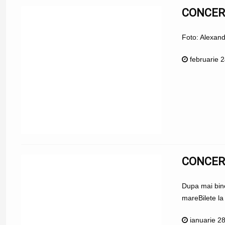
CONCERT
Foto: Alexan
februarie 
CONCER
Dupa mai bine
mareBilete l
ianuarie 2