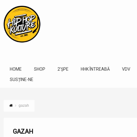
HOME
SHOP
2’ȘPE
HHK ÎNTREABĂ
VDV
SUSȚINE-NE
gazah
GAZAH