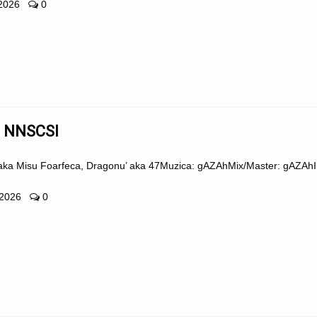
 2026
0
– NNSCSI
 aka Misu Foarfeca, Dragonu’ aka 47Muzica: gAZAhMix/Master: gAZAhI
 2026
0