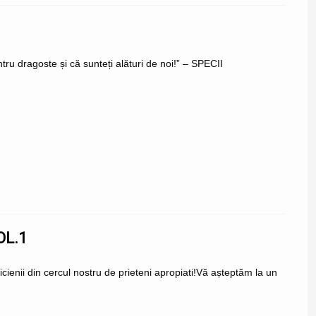
ru dragoste și că sunteți alături de noi!” – SPECII
OL.1
enii din cercul nostru de prieteni apropiati!Vă așteptăm la un