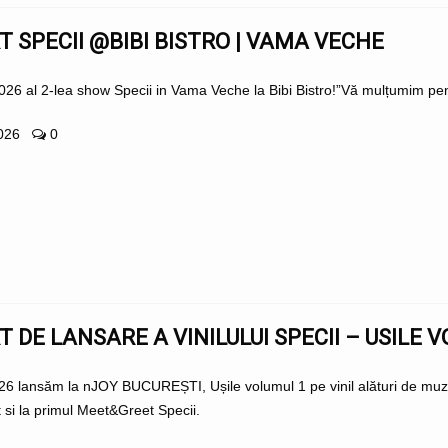
 SPECII @BIBI BISTRO | VAMA VECHE
026 al 2-lea show Specii in Vama Veche la Bibi Bistro!”Vă mulțumim pent
2026
0
 DE LANSARE A VINILULUI SPECII – USILE V
6 lansăm la nJOY BUCUREȘTI, Ușile volumul 1 pe vinil alături de muzici
 si la primul Meet&Greet Specii.