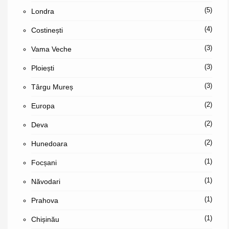
(5)
Londra
(4)
Costinești
(3)
Vama Veche
(3)
Ploiești
(3)
Târgu Mureș
(2)
Europa
(2)
Deva
(2)
Hunedoara
(1)
Focșani
(1)
Năvodari
(1)
Prahova
(1)
Chișinău