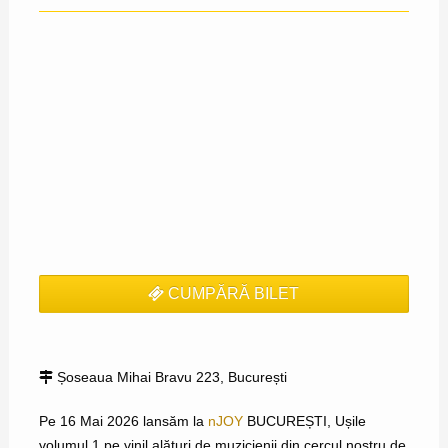
CUMPĂRĂ BILET
Șoseaua Mihai Bravu 223, București
Pe 16 Mai 2026 lansăm la
nJOY
BUCUREȘTI, Ușile
volumul 1 pe vinil alături de muzicienii din cercul nostru de