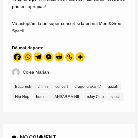
prieteni apropiati!
Vă așteptăm la un super concert si la primul Meet&Greet
Specii.
Dă mai departe
Colea Marian
București
chimie
concert
dragonu aka 47
gazah
Hip-Hop
home
LANSARE VINIL
nJoy Club
specii
NO COMMENT