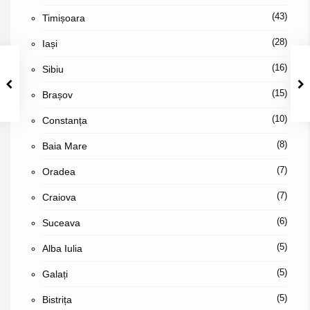
(43)
Timișoara
(28)
Iași
(16)
Sibiu
(15)
Brașov
(10)
Constanța
(8)
Baia Mare
(7)
Oradea
(7)
Craiova
(6)
Suceava
(5)
Alba Iulia
(5)
Galați
(5)
Bistrița