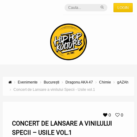
LOGIN
Evenimente
București
Dragonu AKA 47
Chimie
gAZAh
Concert de Lansare a vinilului Specii - Usile vol.1
0
0
CONCERT DE LANSARE A VINILULUI
SPECII – USILE VOL.1