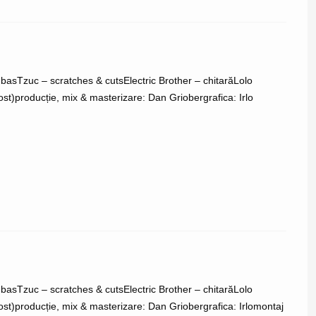
– basTzuc – scratches & cutsElectric Brother – chitarăLolo
t)producție, mix & masterizare: Dan Griobergrafica: Irlo
– basTzuc – scratches & cutsElectric Brother – chitarăLolo
st)producție, mix & masterizare: Dan Griobergrafica: Irlomontaj