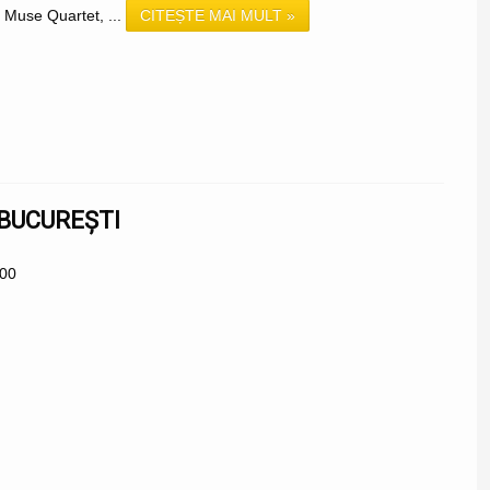
i Muse Quartet, ...
CITEȘTE MAI MULT »
 BUCUREȘTI
:00