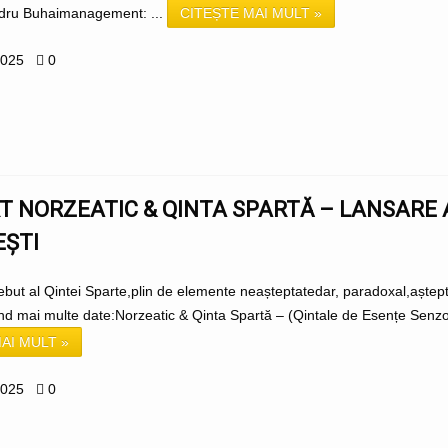
ndru Buhaimanagement: ...
CITEȘTE MAI MULT »
2025
0
T NORZEATIC & QINTA SPARTĂ – LANSARE
EȘTI
but al Qintei Sparte,plin de elemente neașteptatedar, paradoxal,așteptat
nd mai multe date:Norzeatic & Qinta Spartă – (Qintale de Esențe Senzor
AI MULT »
2025
0