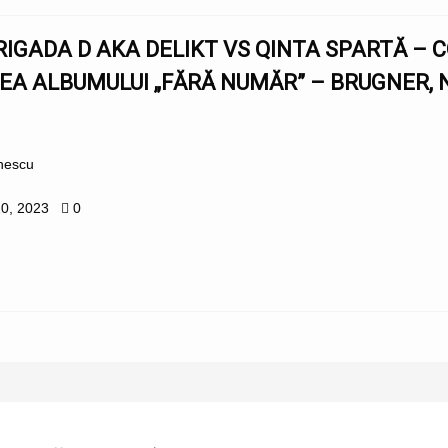
RIGADA D AKA DELIKT VS QINTA SPARTĂ – 
A ALBUMULUI „FĂRĂ NUMĂR” – BRUGNER, NO
onescu
20, 2023
0