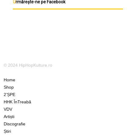
Urmărește-ne pe Facebook
© 2024 HipHopKulture.ro
Home
Shop
2’ȘPE
HHK ÎnTreabă
VDV
Artiști
Discografie
Știri