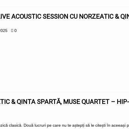
IVE ACOUSTIC SESSION CU NORZEATIC & Q
2025
0
IC & QINTA SPARTĂ, MUSE QUARTET – HIP
zică clasică. Două lucruri pe care nu te aștepți să le citești în aceeași