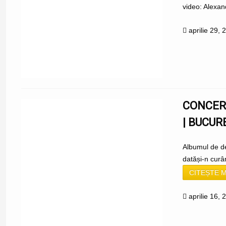
video: Alexa
aprilie 29, 
CONCER
| BUCUR
Albumul de de
datăși-n curâ
CITEȘTE M
aprilie 16, 