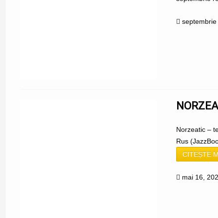
septembrie
NORZEAT
Norzeatic – t
Rus (JazzBook
CITEȘTE M
mai 16, 20