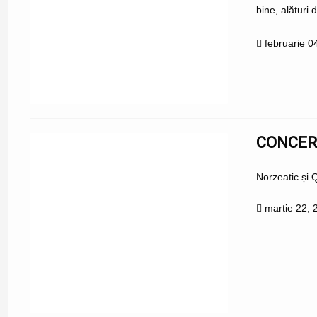
bine, alături
februarie 0
CONCERT
Norzeatic și 
martie 22, 