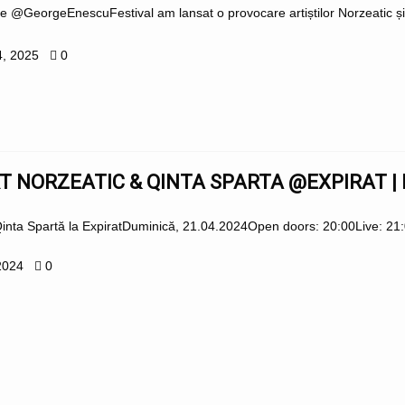
 de @GeorgeEnescuFestival am lansat o provocare artiștilor Norzeatic ș
4, 2025
0
 NORZEATIC & QINTA SPARTA @EXPIRAT |
Qinta Spartă la ExpiratDuminică, 21.04.2024Open doors: 20:00Live: 21
2024
0