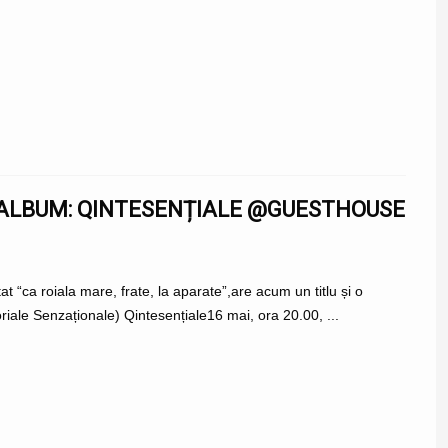
 ALBUM: QINTESENȚIALE @GUESTHOUSE
 “ca roiala mare, frate, la aparate”,are acum un titlu și o
iale Senzaționale) Qintesențiale16 mai, ora 20.00, ...