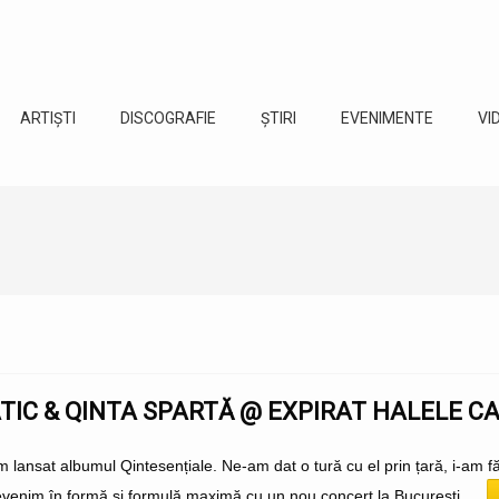
ARTIȘTI
DISCOGRAFIE
ȘTIRI
EVENIMENTE
VI
IC & QINTA SPARTĂ @ EXPIRAT HALELE C
 lansat albumul Qintesențiale. Ne-am dat o tură cu el prin țară, i-am făcut
venim în formă și formulă maximă cu un nou concert la București, ...