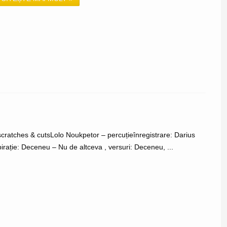
 scratches & cutsLolo Noukpetor – percuțieînregistrare: Darius
rație: Deceneu – Nu de altceva , versuri: Deceneu, ...