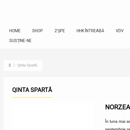
HOME
SHOP
2’ȘPE
HHK ÎNTREABĂ
VDV
SUSȚINE-NE
Qinta Spartă
QINTA SPARTĂ
NORZEAT
În luna mai am
septembrie re