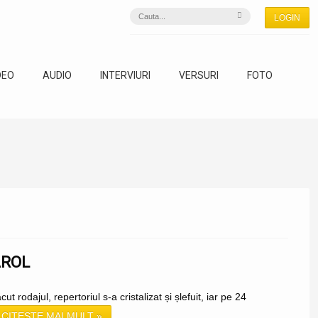
LOGIN
DEO
AUDIO
INTERVIURI
VERSURI
FOTO
AROL
 rodajul, repertoriul s-a cristalizat și șlefuit, iar pe 24
CITEȘTE MAI MULT »