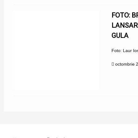
FOTO: B
LANSARE
GULA
Foto: Laur I
octombrie 