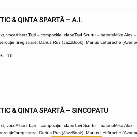
IC & QINTA SPARTĂ – A.I.
ext, voceAlbert Tajti – compoziție, clapeTavi Scurtu – baterieMike Alex 
ercuțieînregistrare: Darius Rus (JazzBook), Marius Leftărache (Avanpos
25
0
IC & QINTA SPARTĂ – SINCOPATU
ext, voceAlbert Tajti – compoziție, clapeTavi Scurtu – baterieMike Alex 
ercuțieînregistrare: Darius Rus (JazzBook), Marius Leftărache (Avanpo