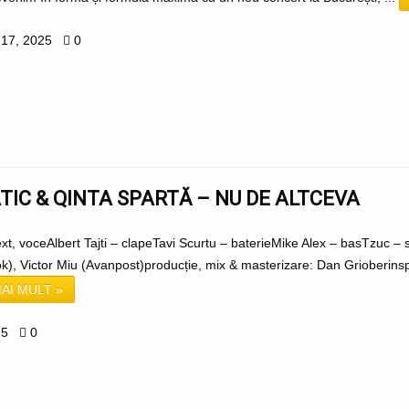
 17, 2025
0
IC & QINTA SPARTĂ – NU DE ALTCEVA
ext, voceAlbert Tajti – clapeTavi Scurtu – baterieMike Alex – basTzuc –
), Victor Miu (Avanpost)producție, mix & masterizare: Dan Grioberinspi
AI MULT »
25
0