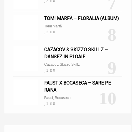
7
2
0
TOMI MARFĂ – FLORALIA (ALBUM)
Tomi Marfă
8
2
0
CAZACOV & SKIZZO SKILLZ –
DANSEZ IN PLOAIE
9
Cazacov
,
Skizzo Skillz
1
0
FAUST X BOCASECA – SARE PE
RANA
10
Faust
,
Bocaseca
1
0