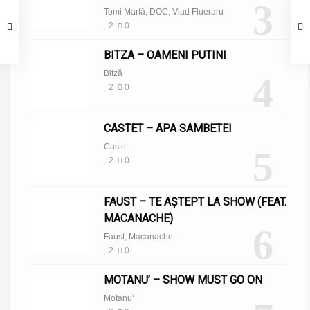
3
Tomi Marfă
,
DOC
,
Vlad Flueraru
2
0
BITZA – OAMENI PUTINI
Bitză
4
2
0
CASTET – APA SAMBETEI
Castet
5
2
0
FAUST – TE AȘTEPT LA SHOW (FEAT.
MACANACHE)
6
Faust
,
Macanache
2
0
MOTANU’ – SHOW MUST GO ON
Motanu’