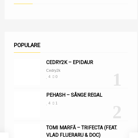
POPULARE
CEDRY2K – EPIDAUR
Cedry2k
1
4
0
PEHASH – SÂNGE REGAL
4
1
2
TOMI MARFĂ – TRIFECTA (FEAT.
VLAD FLUERARU & DOC)