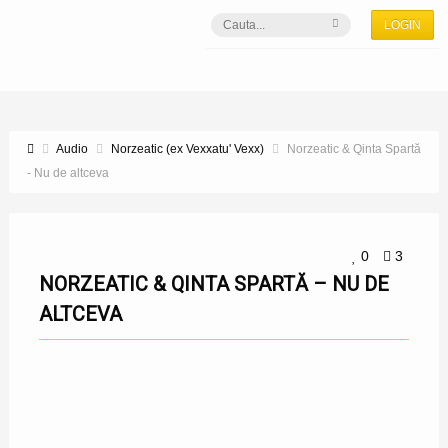
LOGIN
Audio
Norzeatic (ex Vexxatu' Vexx)
Norzeatic & Qinta Spartă
- Nu de altceva
0
3
NORZEATIC & QINTA SPARTĂ – NU DE
ALTCEVA