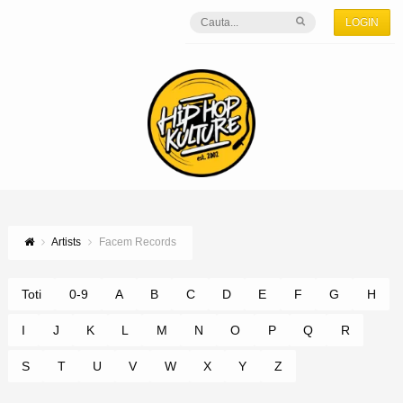
LOGIN
Artists
Facem Records
Toti
0-9
A
B
C
D
E
F
G
H
I
J
K
L
M
N
O
P
Q
R
S
T
U
V
W
X
Y
Z