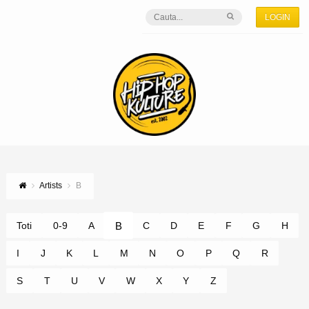
LOGIN
Artists
B
B
Toti
0-9
A
C
D
E
F
G
H
I
J
K
L
M
N
O
P
Q
R
S
T
U
V
W
X
Y
Z