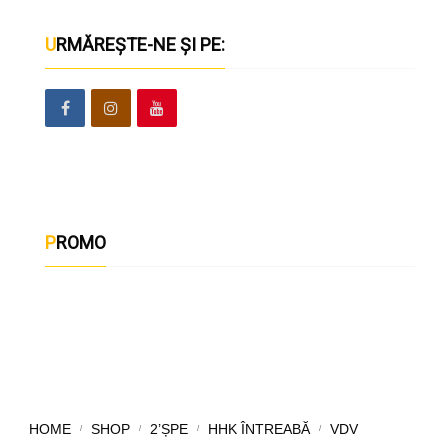
URMĂREȘTE-NE ȘI PE:
PROMO
HOME
SHOP
2’ȘPE
HHK ÎNTREABĂ
VDV