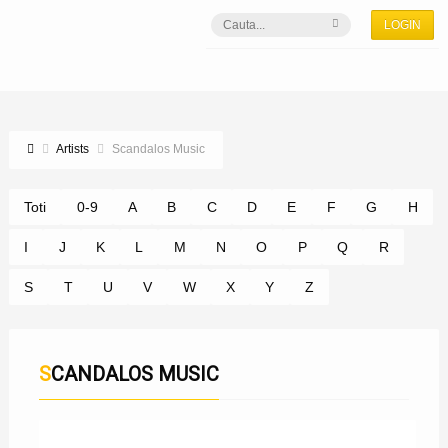
LOGIN
Artists
Scandalos Music
Toti
0-9
A
B
C
D
E
F
G
H
I
J
K
L
M
N
O
P
Q
R
S
T
U
V
W
X
Y
Z
SCANDALOS MUSIC