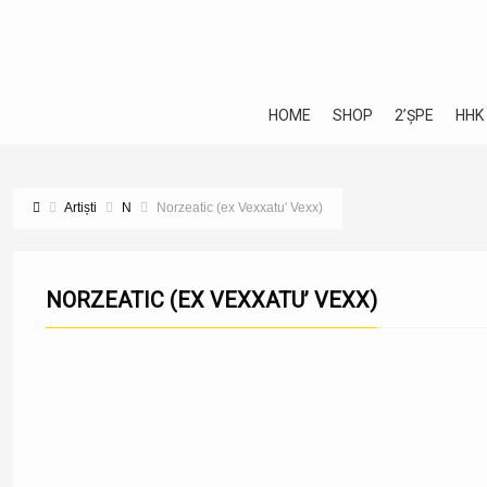
HOME
SHOP
2’ȘPE
HHK
Artiști
N
Norzeatic (ex Vexxatu' Vexx)
NORZEATIC (EX VEXXATU’ VEXX)