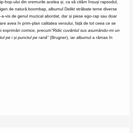
-hop-ului din vremurile acelea și, ca să cităm însuși rapsodul,
indigen de natură boombap, albumul Delikt străbate teme diverse
is-a-vis de genul muzical abordat, dar și piese ego-rap sau doar
p care avea în prim-plan calitatea versului, față de tot ceea ce se
și exprimări comice, precum
“Ridic cuvântul sus asumându-mi un
ul pe i și punctul pe rană”
(Brugner), iar albumul a rămas în