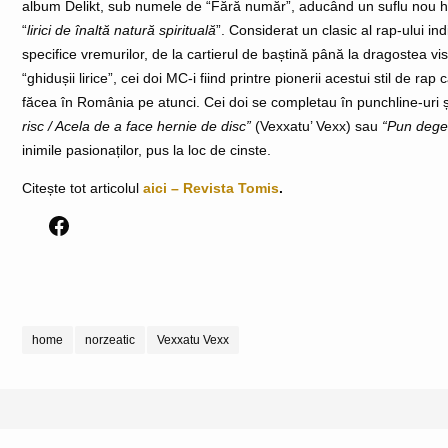
album Delikt, sub numele de “Fără număr”, aducând un suflu nou hip
“
lirici de înaltă natură spirituală
”. Considerat un clasic al rap-ului 
specifice vremurilor, de la cartierul de baștină până la dragostea v
“ghidușii lirice”, cei doi MC-i fiind printre pionerii acestui stil de ra
făcea în România pe atunci. Cei doi se completau în punchline-uri 
risc / Acela de a face hernie de disc”
(Vexxatu’ Vexx) sau
“Pun deget
inimile pasionaților, pus la loc de cinste.
Citește tot articolul
aici – Revista Tomis
.
home
norzeatic
Vexxatu Vexx