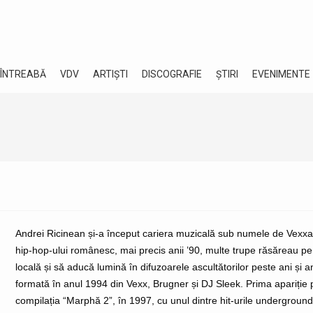
 ÎNTREABĂ
VDV
ARTIȘTI
DISCOGRAFIE
ȘTIRI
EVENIMENTE
Andrei Ricinean și-a început cariera muzicală sub numele de Vexxatu’
hip-hop-ului românesc, mai precis anii ’90, multe trupe răsăreau pe
locală și să aducă lumină în difuzoarele ascultătorilor peste ani și a
formată în anul 1994 din Vexx, Brugner și DJ Sleek. Prima apariție pe
compilația “Marphă 2”, în 1997, cu unul dintre hit-urile underground 