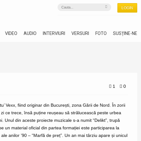
LOGIN
VIDEO
AUDIO
INTERVIURI
VERSURI
FOTO
SUSȚINE-NE
1
0
 Vexx, fiind originar din București, zona Gării de Nord. În zorii
 zi ce trece, însă puține reușeau să strălucească peste urbea
ni. Unul din aceste proiecte muzicale s-a numit “Delikt”, trupă
 un material oficial din partea formației este participarea la
ale anilor ’90 – “Marfă de preț”. Un an mai târziu apare și unicul