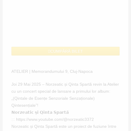
CUMPĂRĂ BILET
ATELIER | Memorandumului 9, Cluj-Napoca
Joi 29 Mai 2025 – Norzeatic și Qinta Spartă revin la Atelier
cu un concert special de lansare a primului lor album:
„(Qintale de Esențe Senzoriale Senzaționale)
Qintesențiale”!
𝗡𝗼𝗿𝘇𝗲𝗮𝘁𝗶𝗰 𝘀̦𝗶 𝗤𝗶𝗻𝘁𝗮 𝗦𝗽𝗮𝗿𝘁𝗮̆
:::
https://www.youtube.com/@norzeatic3372
Norzeatic și Qinta Spartă este un proiect de fuziune între