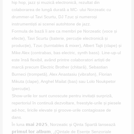
hip hop, jazz și muzică electronică, rezultat din
colaborarea de lungă durată a MC- ului Norzeatic cu
drummer-ul Tavi Scurtu, DJ Tzuc și numeroși
instrumentiști ai scenei autohtone de jazz.
Formula de bază îi are ca membri pe Norzeatic (voce și
efecte), Tavi Scurtu (baterie, percuție electronică și
producție), Tzuc (turntables & mixer), Albert Tajti (clape) și
Mike Alex (contrabas, bas electric, synth bass). Line-up-ul
este însă flexibil, având printre colaboratori artiști de
marcă precum Electric Brother (chitară), Sebastian
Burneci (trompetă), Alex Anastasiu (vibrafon), Florian
Mikuta (clape), Anghel Mailat (bas) sau Lolo Noukpetor
(percuție).
Show-urile lor sunt cunoscute pentru invitații surpriză,
repertoriul în continuă dezvoltare, freestyle-urile și piesele
ad-hoc, liricile elevate și groove-urile contagioase de
dans.
În luna 𝗺𝗮𝗶 𝟮𝟬𝟮𝟱, Norzeatic și Qinta Spartă lansează
𝗽𝗿𝗶𝗺𝘂𝗹 𝗹𝗼𝗿 𝗮𝗹𝗯𝘂𝗺, „(Qintale de Esențe Senzoriale