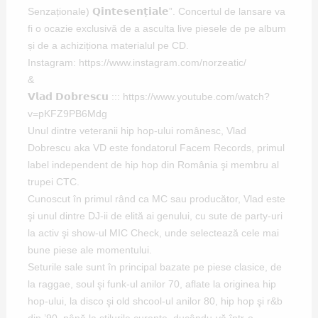
Senzaționale) 𝗤𝗶𝗻𝘁𝗲𝘀𝗲𝗻𝘁̦𝗶𝗮𝗹𝗲”. Concertul de lansare va
fi o ocazie exclusivă de a asculta live piesele de pe album
și de a achiziționa materialul pe CD.
Instagram:
https://www.instagram.com/norzeatic/
&
𝗩𝗹𝗮𝗱 𝗗𝗼𝗯𝗿𝗲𝘀𝗰𝘂 :::
https://www.youtube.com/watch?
v=pKFZ9PB6Mdg
Unul dintre veteranii hip hop-ului românesc, Vlad
Dobrescu aka VD este fondatorul Facem Records, primul
label independent de hip hop din România şi membru al
trupei CTC.
Cunoscut în primul rând ca MC sau producător, Vlad este
şi unul dintre DJ-ii de elită ai genului, cu sute de party-uri
la activ şi show-ul MIC Check, unde selectează cele mai
bune piese ale momentului.
Seturile sale sunt în principal bazate pe piese clasice, de
la raggae, soul şi funk-ul anilor 70, aflate la originea hip
hop-ului, la disco şi old shcool-ul anilor 80, hip hop şi r&b
din ’90, până la stilurile curente, ducându-vă într-o