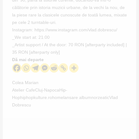
călătorie prin istoria muzicii urbane, de la vechi la nou, de
la piese rare la clasicele cunoscute de toată lumea, mixate
pe cele 2 turntable-uri.
Instagram:
https://www.instagram.com/vlad.dobrescu/
_We start at: 21:00
_Artist support / At the door: 70 RON [afterparty included] |
35 RON [afterparty only]
Dă mai departe
Colea Marian
Atelier Cafe
Cluj-Napoca
Hip-
Hop
hiphopkulture.ro
home
lansare album
norzeatic
Vlad
Dobrescu