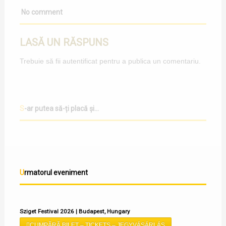
No comment
LASĂ UN RĂSPUNS
Trebuie să fii
autentificat
pentru a publica un comentariu.
S-ar putea să-ți placă și...
Urmatorul eveniment
Sziget Festival 2026 | Budapest, Hungary
CUMPĂRĂ BILET – TICKETS – JEGYVÁSÁRLÁS