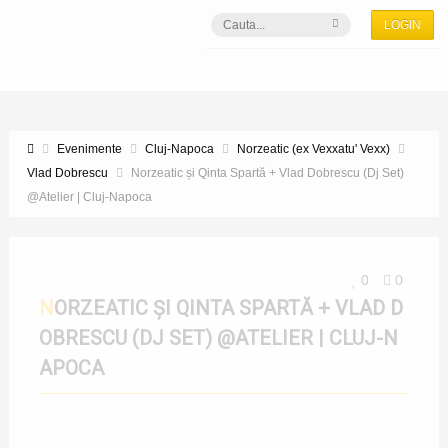
LOGIN
Evenimente
Cluj-Napoca
Norzeatic (ex Vexxatu' Vexx)
Vlad Dobrescu
Norzeatic și Qinta Spartă + Vlad Dobrescu (Dj Set)
@Atelier | Cluj-Napoca
0
0
NORZEATIC ȘI QINTA SPARTĂ + VLAD D
OBRESCU (DJ SET) @ATELIER | CLUJ-N
APOCA