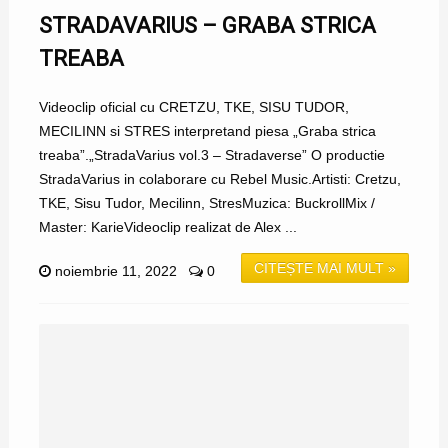
STRADAVARIUS – GRABA STRICA
TREABA
Videoclip oficial cu CRETZU, TKE, SISU TUDOR,
MECILINN si STRES interpretand piesa „Graba strica
treaba”.„StradaVarius vol.3 – Stradaverse” O productie
StradaVarius in colaborare cu Rebel Music.Artisti: Cretzu,
TKE, Sisu Tudor, Mecilinn, StresMuzica: BuckrollMix /
Master: KarieVideoclip realizat de Alex ...
CITEȘTE MAI MULT »
noiembrie 11, 2022
0