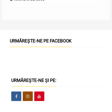
URMĂREȘTE-NE PE FACEBOOK
URMĂREȘTE-NE ȘI PE: