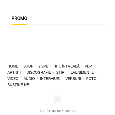
PROMO
HOME
SHOP
2’ȘPE
HHK ÎNTREABĂ
VDV
ARTIȘTI
DISCOGRAFIE
ȘTIRI
EVENIMENTE
VIDEO
AUDIO
INTERVIURI
VERSURI
FOTO
SUSȚINE-NE
© 2024 HipHopKulture.ro