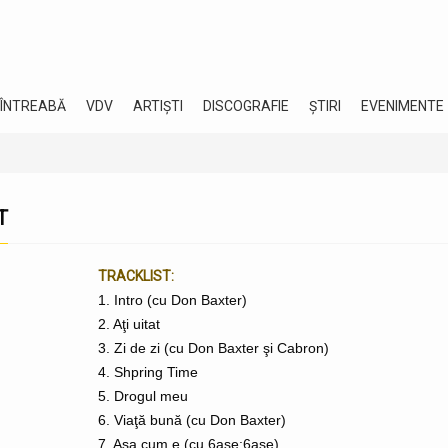
 ÎNTREABĂ
VDV
ARTIȘTI
DISCOGRAFIE
ȘTIRI
EVENIMENTE
T
TRACKLIST:
1. Intro (cu Don Baxter)
2. Aţi uitat
3. Zi de zi (cu Don Baxter şi Cabron)
4. Shpring Time
5. Drogul meu
6. Viaţă bună (cu Don Baxter)
7. Aşa cum e (cu 6ase:6ase)