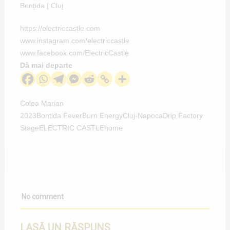
Bonțida | Cluj
https://electriccastle.com
www.instagram.com/electriccastle
www.facebook.com/ElectricCastle
Dă mai departe
Colea Marian
2023
Bonțida Fever
Burn Energy
Cluj-Napoca
Drip Factory
Stage
ELECTRIC CASTLE
home
No comment
LASĂ UN RĂSPUNS