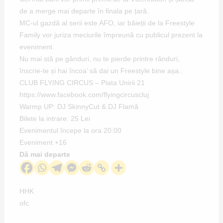
de a merge mai departe în finala pe țară.
MC-ul gazdă al serii este AFO, iar băieții de la Freestyle
Family vor juriza meciurile împreună cu publicul prezent la
eveniment.
Nu mai stă pe gânduri, nu te pierde printre rânduri,
înscrie-te și hai încoa’ să dai un Freestyle bine așa..
CLUB FLYING CIRCUS – Piata Unirii 21
https://www.facebook.com/flyingcircuscluj
Warmp UP: DJ SkinnyCut & DJ Flamă
Bilete la intrare: 25 Lei
Evenimentul începe la ora 20:00
Eveniment +16
Dă mai departe
HHK
ofc