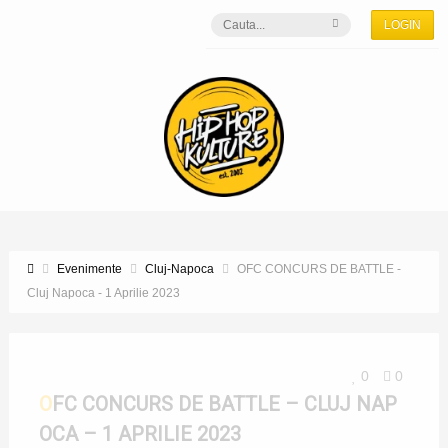
LOGIN
Evenimente
Cluj-Napoca
OFC CONCURS DE BATTLE -
Cluj Napoca - 1 Aprilie 2023
0
0
OFC CONCURS DE BATTLE – CLUJ NAP
OCA – 1 APRILIE 2023