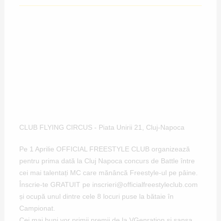
CLUB FLYING CIRCUS - Piata Unirii 21, Cluj-Napoca
Pe 1 Aprilie OFFICIAL FREESTYLE CLUB organizează
pentru prima dată la Cluj Napoca concurs de Battle între
cei mai talentați MC care mănâncă Freestyle-ul pe pâine.
Înscrie-te GRATUIT pe inscrieri@officialfreestyleclub.com
și ocupă unul dintre cele 8 locuri puse la bătaie în
Campionat.
Cei mai buni vor primii premii de la VGenration și șansa