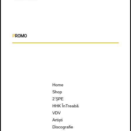
PROMO
Home
Shop
2’ȘPE
HHK ÎnTreabă
VDV
Artiști
Discografie