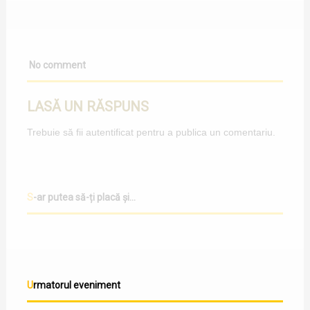
No comment
LASĂ UN RĂSPUNS
Trebuie să fii
autentificat
pentru a publica un comentariu.
S-ar putea să-ți placă și...
Urmatorul eveniment