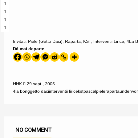
Invitati: Piele (Getto Daci), Raparta, KST, Interventii Lirice, 4La
Dă mai departe
HHK
29 sept., 2005
4la bong
getto daci
interventii lirice
kst
pascal
piele
raparta
underwor
NO COMMENT