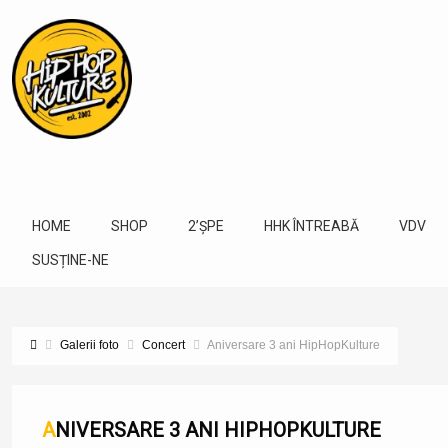
HOME
SHOP
2’ȘPE
HHK ÎNTREABĂ
VDV
SUSȚINE-NE
Galerii foto
Concert
Aniversare 3 ani HipHopKulture
ANIVERSARE 3 ANI HIPHOPKULTURE