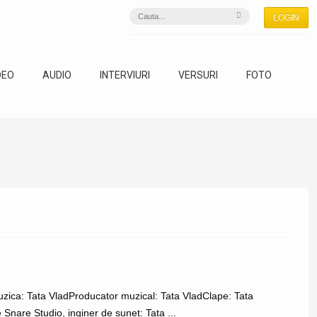
LOGIN
DEO
AUDIO
INTERVIURI
VERSURI
FOTO
Muzica: ‪Tata VladProducator muzical: ‪Tata VladClape: ‪Tata
 Snare Studio, inginer de sunet: ‪Tata ...