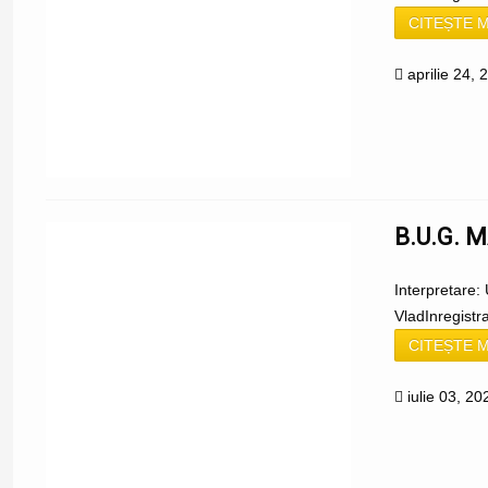
CITEȘTE M
aprilie 24, 
B.U.G. 
Interpretare: 
Vlad‬Inregistr
CITEȘTE M
iulie 03, 20