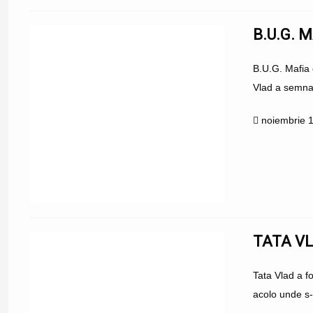
B.U.G. 
B.U.G. Mafia 
Vlad a semnat
noiembrie 
TATA VL
Tata Vlad a fo
acolo unde s-a