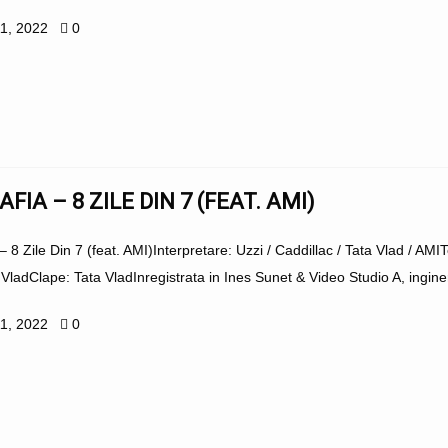
11, 2022
0
AFIA – 8 ZILE DIN 7 (FEAT. AMI)
– 8 Zile Din 7 (feat. AMI)Interpretare: Uzzi / Caddillac / Tata Vlad / AM
 VladClape: Tata VladInregistrata in Ines Sunet & Video Studio A, ingine
11, 2022
0