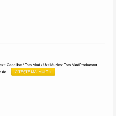
IText: Caddillac / Tata Vlad / UzziMuzica: Tata VladProducator
r de ...
CITEȘTE MAI MULT »