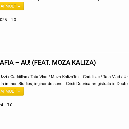
AI MULT »
2025
0
MAFIA – AU! (FEAT. MOZA KALIZA)
Uzzi / Caddillac / Tata Vlad / ‪Moza KalizaText: Caddillac / Tata Vlad / U
ata in Ines Studios, inginer de sunet: Cristi DobricaInregistrata in Double
AI MULT »
24
0