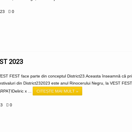
023
0
ST 2023
EST FEST face parte din conceptul District23.Aceasta înseamnă că prin
festivaluri din District232023 este anul Rinocerului Negru, la VEST F
PAȚIDeliric x ...
CITEȘTE MAI MULT »
23
0