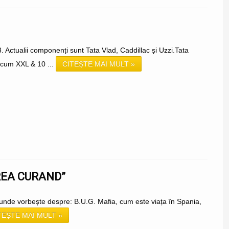
Actualii componenți sunt Tata Vlad, Caddillac și Uzzi.Tata
ecum XXL & 10 ...
CITEȘTE MAI MULT »
PREA CURAND”
ra, unde vorbește despre: B.U.G. Mafia, cum este viața în Spania,
TEȘTE MAI MULT »