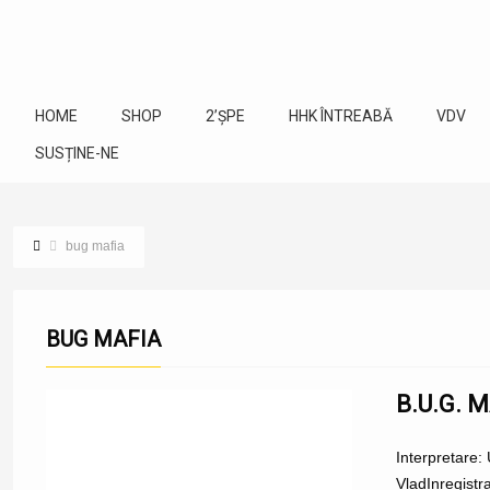
HOME
SHOP
2’ȘPE
HHK ÎNTREABĂ
VDV
SUSȚINE-NE
bug mafia
BUG MAFIA
B.U.G. M
Interpretare: 
VladInregistra