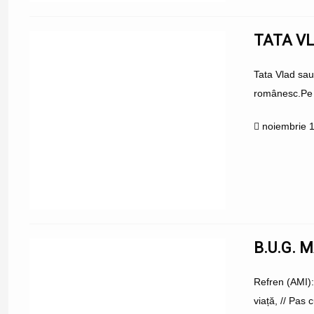
TATA V
Tata Vlad sau
românesc.Pe n
noiembrie 
B.U.G. M
Refren (AMI):
viață, // Pas