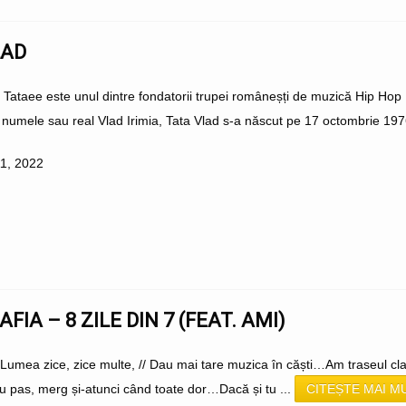
LAD
 Tataee este unul dintre fondatorii trupei româneșți de muzică Hip Hop
umele sau real Vlad Irimia, Tata Vlad s-a născut pe 17 octombrie 1976 
11, 2022
AFIA – 8 ZILE DIN 7 (FEAT. AMI)
Lumea zice, zice multe, // Dau mai tare muzica în căști…Am traseul clar 
 cu pas, merg și-atunci când toate dor…Dacă și tu ...
CITEȘTE MAI M