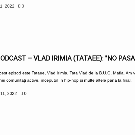
11, 2022
0
PODCAST – VLAD IRIMIA (TATAEE): ”NO PASA
acest episod este Tataee, Vlad Irimia, Tata Vlad de la B.U.G. Mafia. Am vo
i comunități active, începutul în hip-hop și multe altele până la final.
 11, 2022
0