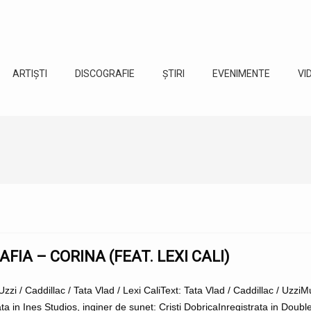
ARTIȘTI
DISCOGRAFIE
ȘTIRI
EVENIMENTE
VI
AFIA – CORINA (FEAT. LEXI CALI)
Uzzi / Caddillac / Tata Vlad / Lexi CaliText: Tata Vlad / Caddillac / Uzzi
ta in Ines Studios, inginer de sunet: Cristi DobricaInregistrata in Double