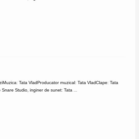
zziMuzica: Tata Vlad‬Producator muzical: ‪Tata Vlad‬Clape: ‪Tata
 Snare Studio, inginer de sunet: ‪Tata ...