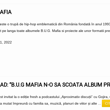
MAFIA
este o trupă de hip-hop emblematică din România fondată în anul 1993. 
 pe langa toate albumele B.U.G. Mafia si proiecte ale unor formatii pr
11, 2022
AD: “B.U.G MAFIA N-O SA SCOATA ALBUM 
st invitat la o ediție fresh a podcastului „Aproximativ discuții” cu Goji
 mutat împreună cu familia sa, muzică, planuri de viitor și alte ...
CI