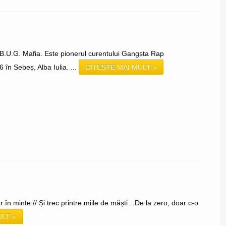
 B.U.G. Mafia. Este pionerul curentului Gangsta Rap
în Sebeș, Alba Iulia. ...
CITEȘTE MAI MULT »
în minte // Și trec printre miile de măști…De la zero, doar c-o
ULT »