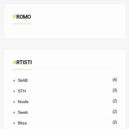
PROMO
ARTISTI
(4)
SkAB
(3)
STH
(2)
Nosfe
(2)
Sweb
(2)
Bitza