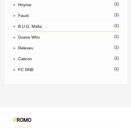
(1)
Hoynar
(1)
Faust
(1)
B.U.G. Mafia
(1)
Guess Who
(1)
Releveu
(1)
Cabron
(1)
FC DNB
PROMO