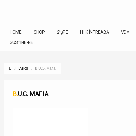
HOME
SHOP
2’ȘPE
HHK ÎNTREABĂ
VDV
SUSȚINE-NE
Lyrics
B.U.G. Mafia
B.U.G. MAFIA