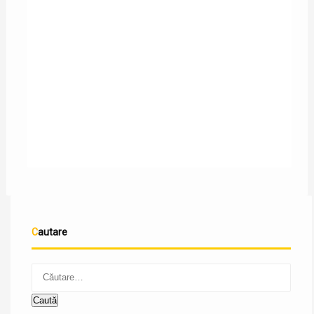
CABRON – BARCA
CABRON
Cautare
Caută
după: