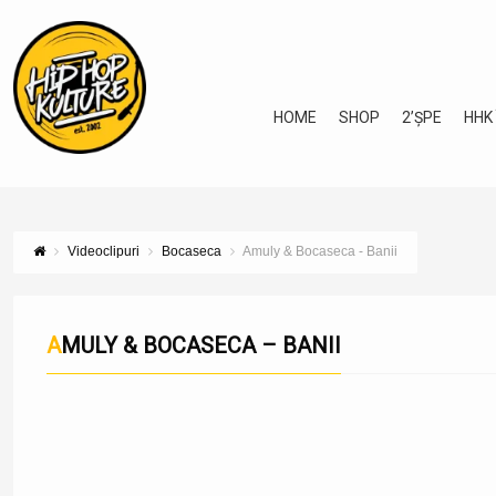
HOME
SHOP
2’ȘPE
HHK
Videoclipuri
Bocaseca
Amuly & Bocaseca - Banii
AMULY & BOCASECA – BANII