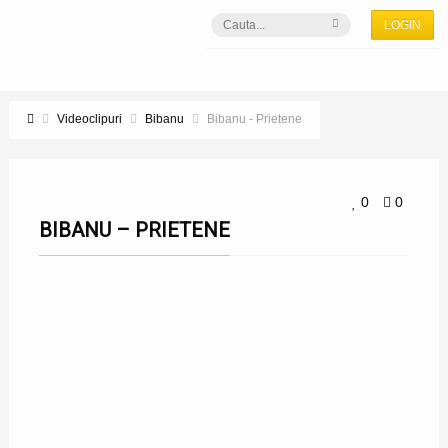
LOGIN
Videoclipuri
Bibanu
Bibanu - Prietene
0
0
BIBANU – PRIETENE