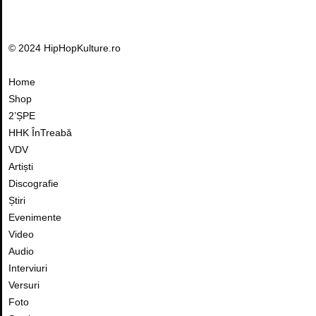
© 2024 HipHopKulture.ro
Home
Shop
2’ȘPE
HHK ÎnTreabă
VDV
Artiști
Discografie
Știri
Evenimente
Video
Audio
Interviuri
Versuri
Foto