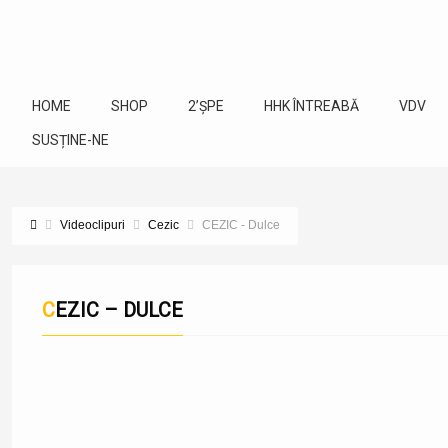
HOME
SHOP
2’ȘPE
HHK ÎNTREABĂ
VDV
SUSȚINE-NE
Videoclipuri
Cezic
CEZIC - Dulce
CEZIC – DULCE