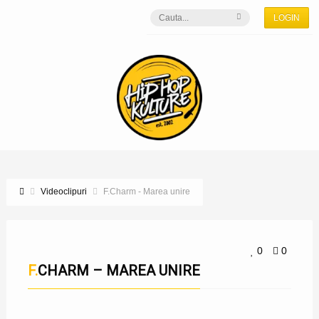
LOGIN
Videoclipuri
F.Charm - Marea unire
0
0
F.CHARM – MAREA UNIRE