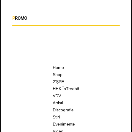
PROMO
Home
Shop
2’ȘPE
HHK ÎnTreabă
VDV
Artiști
Discografie
Știri
Evenimente
Video