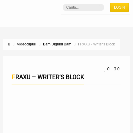
LOGIN
Videoclipuri
Bam Dighidi Bam
FRAXU - Writer's Block
0
0
FRAXU – WRITER’S BLOCK