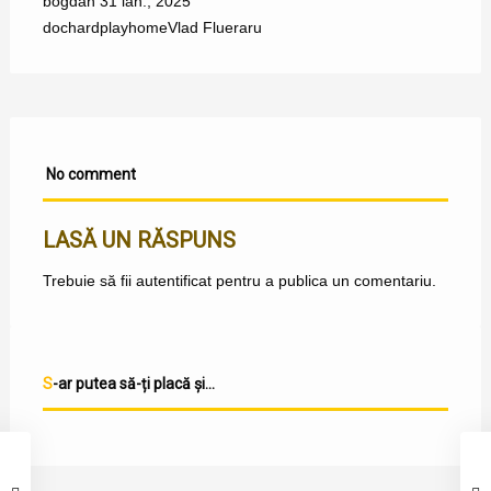
bogdan
31 ian., 2025
doc
hardplay
home
Vlad Flueraru
No comment
LASĂ UN RĂSPUNS
Trebuie să fii
autentificat
pentru a publica un comentariu.
S-ar putea să-ți placă și...