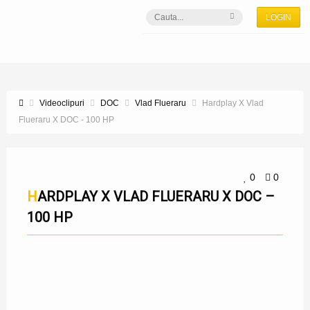
LOGIN
Videoclipuri
DOC
Vlad Flueraru
Hardplay X Vlad
Flueraru X DOC - 100 HP
0
0
HARDPLAY X VLAD FLUERARU X DOC –
100 HP