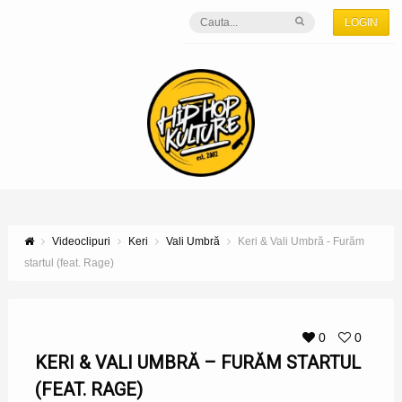
LOGIN
Videoclipuri
Keri
Vali Umbră
Keri & Vali Umbră - Furăm
startul (feat. Rage)
0
0
KERI & VALI UMBRĂ – FURĂM STARTUL
(FEAT. RAGE)