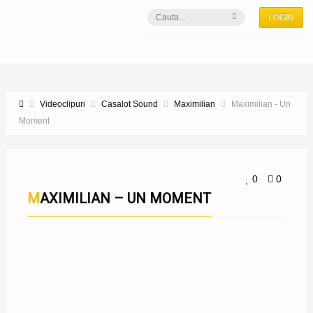
LOGIN
Videoclipuri
Casalot Sound
Maximilian
Maximilian - Un
Moment
0
0
MAXIMILIAN – UN MOMENT