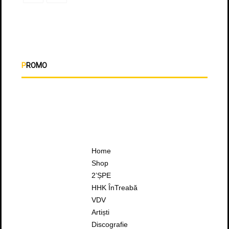
PROMO
Home
Shop
2’ȘPE
HHK ÎnTreabă
VDV
Artiști
Discografie