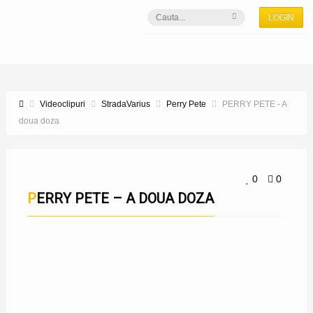
LOGIN
Videoclipuri
StradaVarius
Perry Pete
PERRY PETE - A
doua doza
0
0
PERRY PETE – A DOUA DOZA