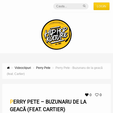
LOGIN
Videoclipuri
Perry Pete
Perry Pete - Buzunaru de la geacă
(feat. Cartier)
0
0
PERRY PETE – BUZUNARU DE LA
GEACĂ (FEAT. CARTIER)