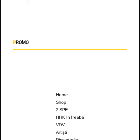
PROMO
Home
Shop
2’ȘPE
HHK ÎnTreabă
VDV
Artiști
Discografie