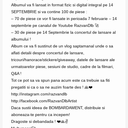
Albumul va fi lansat in format fizic si digital integral pe 14
SEPTEMBRIE si va contine 100 de piese :
– 70 de piese ce vor fi lansate in perioada 7 februarie – 14
septembrie pe canalul de Youtube RazvanDlb 🚀
– 30 de piese pe 14 Septembrie la concertul de lansare al
albumului !
Album ce va fi sustinut de un vlog saptamanal unde o sa
aflati detalii despre concertul de lansare,
tricouri/hanorace/stickere/giveaway, datele de lansare ale
urmatoarelor piese, sesiuni de studio, cadre de la filmari,
Q&A !
Tot ce pot sa va spun pana acum este ca trebuie sa fiti
pregatiti si ca o sa ne auzim foarte des ! 🙏❤️
http://instagram.com/razvandlb
http://facebook.com/RazvanDlbArtist
Daca sustii ideea de BOMBARDAMENT, distribuie si
aboneaza-te pentru ca incepem!
Dragoste si debandada ! ❤️🙏✌️