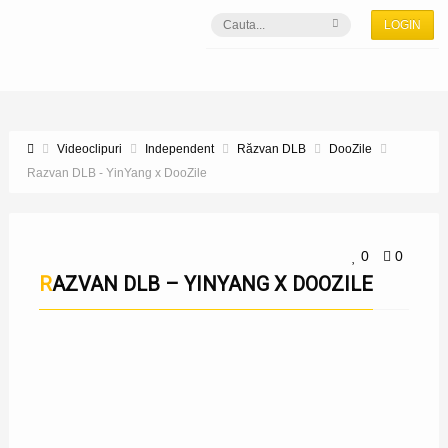
LOGIN
Videoclipuri
Independent
Răzvan DLB
DooZile
Razvan DLB - YinYang x DooZile
0
0
RAZVAN DLB – YINYANG X DOOZILE