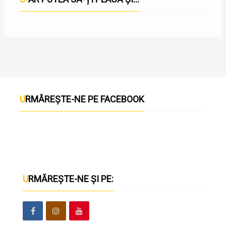
URMĂREȘTE-NE PE FACEBOOK
URMĂREȘTE-NE ȘI PE: