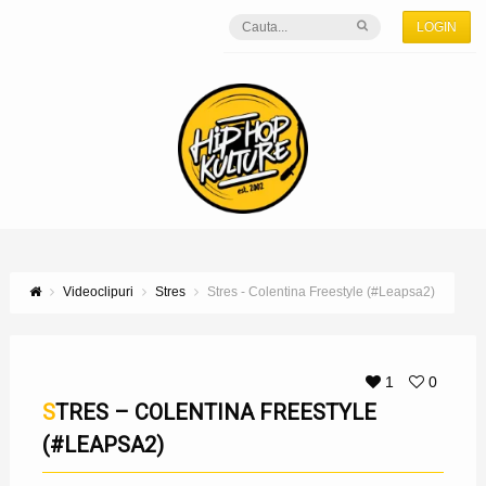
LOGIN
Videoclipuri
Stres
Stres - Colentina Freestyle (#Leapsa2)
1
0
STRES – COLENTINA FREESTYLE
(#LEAPSA2)