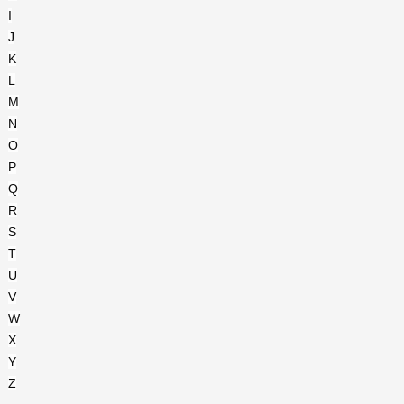
I
J
K
L
M
N
O
P
Q
R
S
T
U
V
W
X
Y
Z