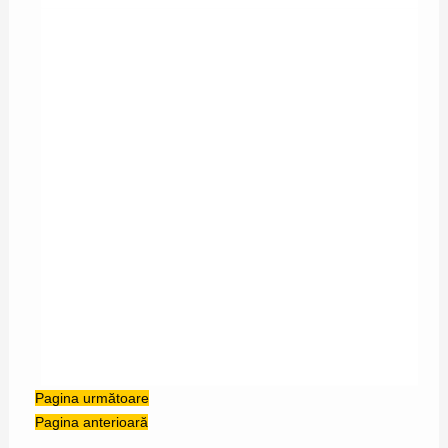
MOTANU’
Pagina următoare
Pagina anterioară