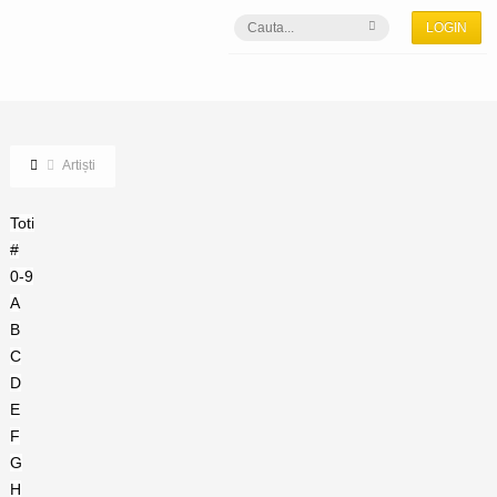
LOGIN
Artiști
Toti
#
0-9
A
B
C
D
E
F
G
H