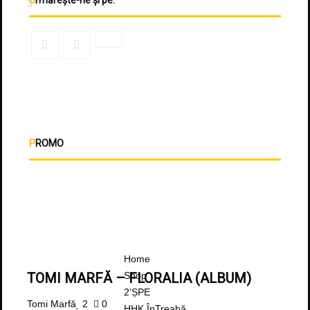
Urmărește-ne și pe:
3
PROMO
Home
Shop
TOMI MARFĂ – FLORALIA (ALBUM)
2’ȘPE
Tomi Marfă
2
0
HHK ÎnTreabă