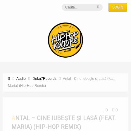
LOGIN
Audio
Doku7Records
Antal - Cine Iubește și Lasă (feat.
Maria) (Hip-Hop Remix)
0
0
ANTAL – CINE IUBEȘTE ȘI LASĂ (FEAT.
MARIA) (HIP-HOP REMIX)