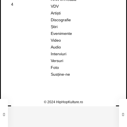
4
VDV
Artiști
Discografie
Știri
Evenimente
Video
Audio
Interviuri
Versuri
Foto
Susține-ne
© 2024 HipHopKulture.ro
TOMI MARFĂ – TRIFECTA (FEAT. VLAD
FLUERARU & DOC)