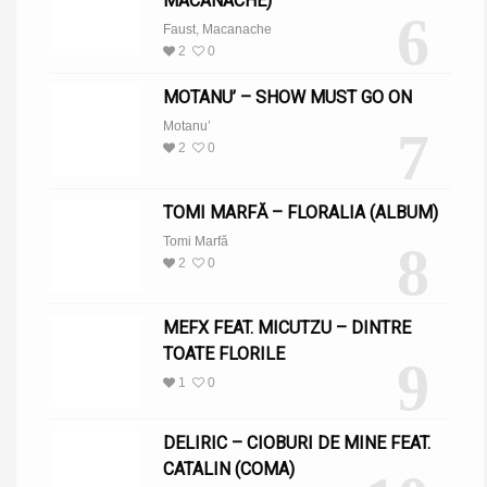
MACANACHE)
6
Faust
,
Macanache
2
0
MOTANU’ – SHOW MUST GO ON
Motanu’
7
2
0
TOMI MARFĂ – FLORALIA (ALBUM)
Tomi Marfă
8
2
0
MEFX FEAT. MICUTZU – DINTRE
TOATE FLORILE
9
1
0
DELIRIC – CIOBURI DE MINE FEAT.
CATALIN (COMA)