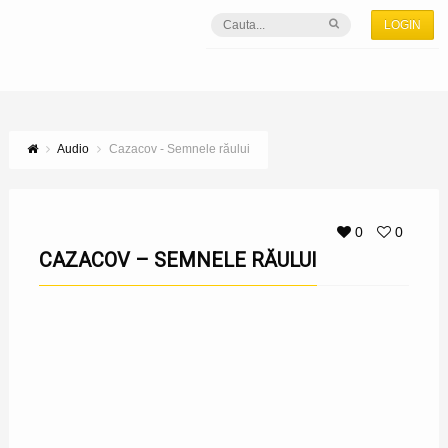
LOGIN
Audio
Cazacov - Semnele răului
0
0
CAZACOV – SEMNELE RĂULUI