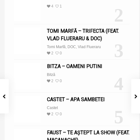
4
1
2
TOMI MARFĂ – TRIFECTA (FEAT.
VLAD FLUERARU & DOC)
3
Tomi Marfă
,
DOC
,
Vlad Flueraru
2
0
BITZA – OAMENI PUTINI
Bitză
4
2
0
CASTET – APA SAMBETEI
Castet
5
2
0
FAUST – TE AȘTEPT LA SHOW (FEAT.