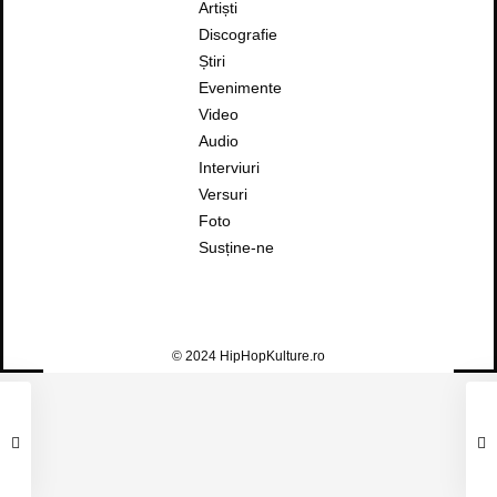
Artiști
Discografie
Știri
Evenimente
Video
Audio
Interviuri
Versuri
Foto
Susține-ne
© 2024 HipHopKulture.ro
TOMI MARFĂ – TRIFECTA (FEAT. VLAD
FLUERARU & DOC)
Tomi Marfă
,
DOC
,
Vlad Flueraru
2
0