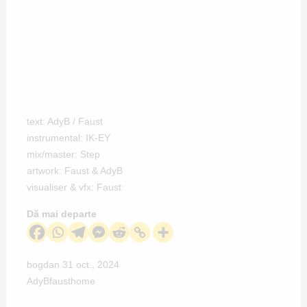
text: AdyB / Faust
instrumental: IK-EY
mix/master: Step
artwork: Faust & AdyB
visualiser & vfx: Faust
Dă mai departe
bogdan
31 oct., 2024
AdyB
faust
home