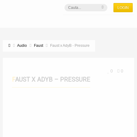
LOGIN
Audio
Faust
Faust x AdyB - Pressure
0
0
FAUST X ADYB – PRESSURE