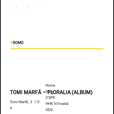
PROMO
Home
Shop
TOMI MARFĂ – FLORALIA (ALBUM)
2’ȘPE
Tomi Marfă
2
0
HHK ÎnTreabă
4
VDV