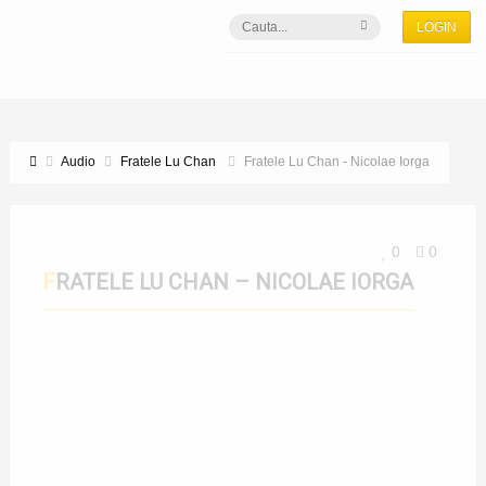
LOGIN
Audio
Fratele Lu Chan
Fratele Lu Chan - Nicolae Iorga
0
0
FRATELE LU CHAN – NICOLAE IORGA