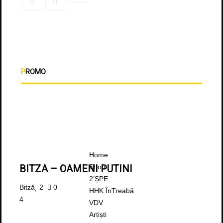
PROMO
Home
Shop
BITZA – OAMENI PUTINI
2’ȘPE
Bitză
2
0
HHK ÎnTreabă
4
VDV
Artiști