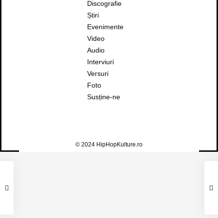
Discografie
Știri
Evenimente
Video
Audio
Interviuri
Versuri
Foto
Susține-ne
© 2024 HipHopKulture.ro
CASTET – APA SAMBETEI
Castet
2
0
5