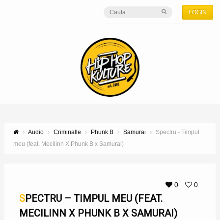
LOGIN
Audio
Criminalle
Phunk B
Samurai
Spectru - Timpul
meu (feat. Mecilinn X Phunk B x Samurai)
0
0
SPECTRU – TIMPUL MEU (FEAT.
MECILINN X PHUNK B X SAMURAI)