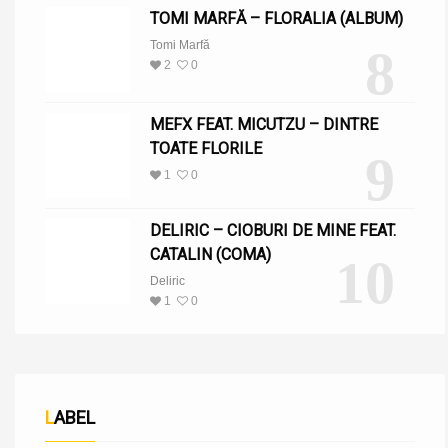
TOMI MARFĂ – FLORALIA (ALBUM)
Tomi Marfă
8
2
0
MEFX FEAT. MICUTZU – DINTRE
TOATE FLORILE
9
1
0
DELIRIC – CIOBURI DE MINE FEAT.
CATALIN (COMA)
10
Deliric
1
0
LABEL