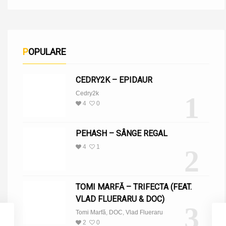
POPULARE
CEDRY2K – EPIDAUR
Cedry2k
1
4
0
PEHASH – SÂNGE REGAL
4
1
2
TOMI MARFĂ – TRIFECTA (FEAT.
VLAD FLUERARU & DOC)
3
Tomi Marfă
,
DOC
,
Vlad Flueraru
2
0