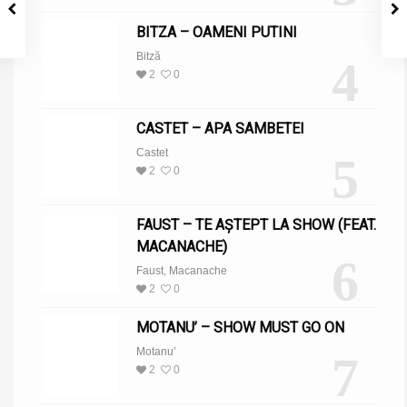
BITZA – OAMENI PUTINI
Bitză
4
2
0
CASTET – APA SAMBETEI
Castet
5
2
0
FAUST – TE AȘTEPT LA SHOW (FEAT.
MACANACHE)
6
Faust
,
Macanache
2
0
MOTANU’ – SHOW MUST GO ON
Motanu’
7
2
0